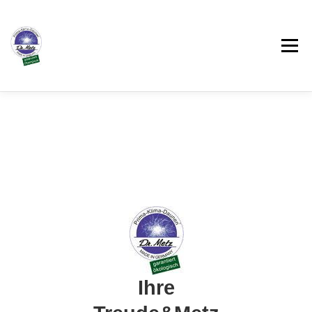
Menü
ÜBER UNS
PRODUKTE
ONLINEBERATER
WISSENSWERTES
IMPRESSUM
Ihre